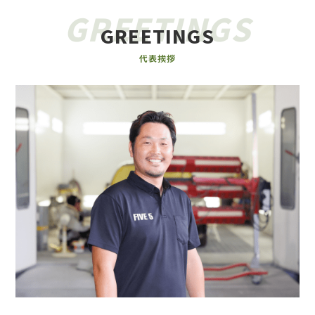
GREETINGS
GREETINGS
代表挨拶